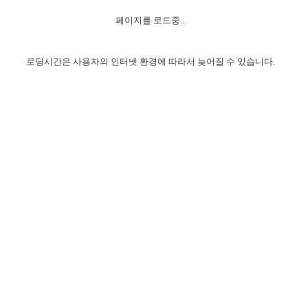
자매 온전하게 하는 훈련
성경중점진리
1년 7차 집회 PSRP 자료실
찬송과 누림
▼
이용약관
페이지를 로드중...
아프리카,오세아니아
2024년 전국 봉사자 집회
하나님의 경륜
이른 새벽 마리아처럼
찬송 앨범
하나님께서 정하신 길
▼
오시는길
전국 봉사자 온전하게 하는 훈련
생명공과
2000년 교회사
로딩시간은 사용자의 인터넷 환경에 따라서 늦어질 수 있습니다.
COPYRIGHT © 2015 BTMK ALL RIGHTS RESERVED
어린이찬송
영상 메시지
서울전시간훈련(FTTS) 수업
진리의 기초
성도들의 간증
악기 연주
목양공과
위트니스 리 영상
교회사 연구
진리의 변호와 확증
찬송 나눔터
이상과 계시
전국 장로 책임형제 훈련
향유를 부은 자매들
영적 생활
활력그룹 실행
전국 전시간 봉사자 훈련
장로 책임형제 진리 연구
복음 창고
성도들의 간증
란 캔거스 형제님 특별영상
전시간 봉사자 진리 연구
찬송 소개
갤러리
신성한 로맨스
다음 세대 연구집
새길 실행
다음 세대, 자료실
독일 연구, 자료실