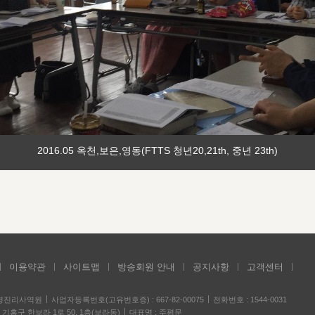
2016.05 옥천,보은,영동(FTTS 청년20,21th, 중년 23th)
이용약관
사이트맵
방송회원 안내
공지사항
고객센터
성경진리사역원
사업자등록번호(고유번호증) : 667-82-00075
전화번호 : 1544-0031
기흥구 한보라 1로 50, 1층(보라동)
대표명 : 주평문