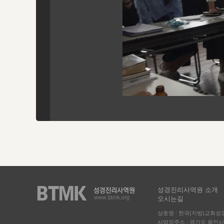
성경진리사역원 소개
오시는길
상호명 : 한국(지방)교회
사업장주소 : 경기도 용인시 