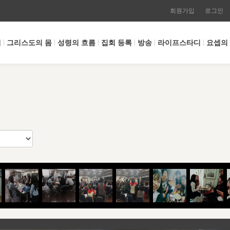
회원가입
로그인
개
그리스도의 몸
성령의 흐름
집회 등록
방송
라이프스타디
요셉의