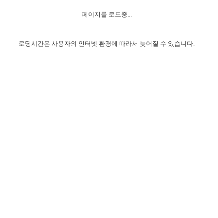
자매 온전하게 하는 훈련
성경중점진리
1년 7차 집회 PSRP 자료실
찬송과 누림
▼
이용약관
페이지를 로드중...
아프리카,오세아니아
2024년 전국 봉사자 집회
하나님의 경륜
이른 새벽 마리아처럼
찬송 앨범
하나님께서 정하신 길
▼
오시는길
전국 봉사자 온전하게 하는 훈련
생명공과
2000년 교회사
로딩시간은 사용자의 인터넷 환경에 따라서 늦어질 수 있습니다.
COPYRIGHT © 2015 BTMK ALL RIGHTS RESERVED
어린이찬송
영상 메시지
서울전시간훈련(FTTS) 수업
진리의 기초
성도들의 간증
악기 연주
목양공과
위트니스 리 영상
교회사 연구
진리의 변호와 확증
찬송 나눔터
이상과 계시
전국 장로 책임형제 훈련
향유를 부은 자매들
영적 생활
활력그룹 실행
전국 전시간 봉사자 훈련
장로 책임형제 진리 연구
복음 창고
성도들의 간증
란 캔거스 형제님 특별영상
전시간 봉사자 진리 연구
찬송 소개
갤러리
신성한 로맨스
다음 세대 연구집
새길 실행
다음 세대, 자료실
독일 연구, 자료실