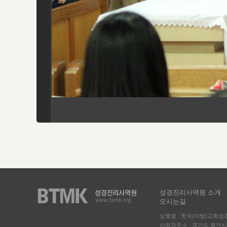
성경진리사역원 소개
오시는길
상호명 : 한국(지방)교회
사업장주소 : 경기도 용인시 