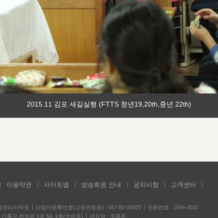
2015.11 김포 새길실행 (FTTS 청년19,20th,중년 22th)
이용약관
사이트맵
방송회원 안내
공지사항
고객센터
성경진리사역원
사업자등록번호(고유번호증) : 667-82-00075
전화번호 : 1544-0031
기흥구 한보라 1로 50, 1층(보라동)
대표명 : 주평문