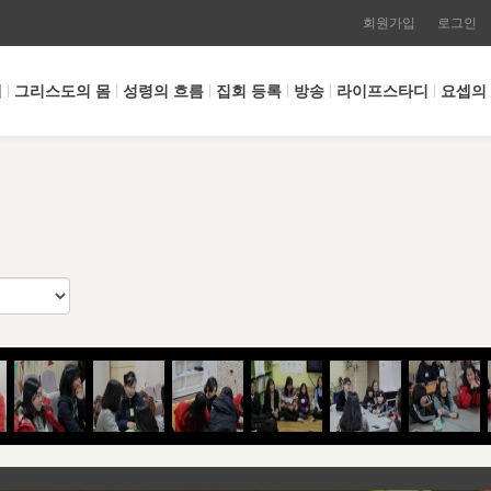
회원가입
로그인
개
그리스도의 몸
성령의 흐름
집회 등록
방송
라이프스타디
요셉의