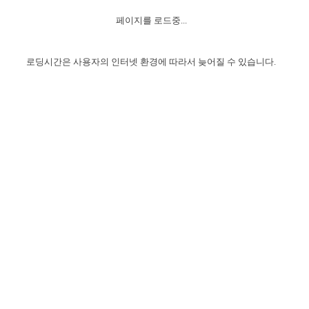
자매 온전하게 하는 훈련
성경중점진리
1년 7차 집회 PSRP 자료실
찬송과 누림
▼
이용약관
페이지를 로드중...
아프리카,오세아니아
2024년 전국 봉사자 집회
하나님의 경륜
이른 새벽 마리아처럼
찬송 앨범
하나님께서 정하신 길
▼
오시는길
전국 봉사자 온전하게 하는 훈련
생명공과
2000년 교회사
로딩시간은 사용자의 인터넷 환경에 따라서 늦어질 수 있습니다.
COPYRIGHT © 2015 BTMK ALL RIGHTS RESERVED
어린이찬송
영상 메시지
서울전시간훈련(FTTS) 수업
진리의 기초
성도들의 간증
악기 연주
목양공과
위트니스 리 영상
교회사 연구
진리의 변호와 확증
찬송 나눔터
이상과 계시
전국 장로 책임형제 훈련
향유를 부은 자매들
영적 생활
활력그룹 실행
전국 전시간 봉사자 훈련
장로 책임형제 진리 연구
복음 창고
성도들의 간증
란 캔거스 형제님 특별영상
전시간 봉사자 진리 연구
찬송 소개
갤러리
신성한 로맨스
다음 세대 연구집
새길 실행
다음 세대, 자료실
독일 연구, 자료실