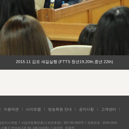
2015.11 김포 새길실행 (FTTS 청년19,20th,중년 22th)
이용약관
사이트맵
방송회원 안내
공지사항
고객센터
성경진리사역원
사업자등록번호(고유번호증) : 667-82-00075
전화번호 : 1544-0031
기흥구 한보라 1로 50, 1층(보라동)
대표명 : 주평문