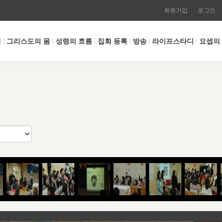
회원가입
로그인
개
그리스도의 몸
성령의 흐름
집회 등록
방송
라이프스타디
요셉의