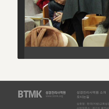
성경진리사역원 소개
오시는길
상호명 : 한국(지방)교회
사업장주소 : 경기도 용인시 