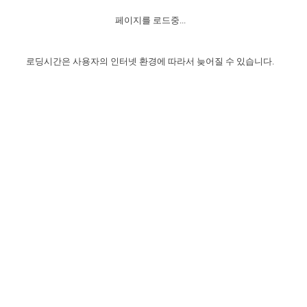
자매 온전하게 하는 훈련
성경중점진리
이른 새벽 마리아처럼
찬송과 누림
▼
이용약관
페이지를 로드중...
아프리카,오세아니아
2024년 전국 봉사자 집회
하나님의 경륜
1년 7차 집회 PSRP 자료실
찬송 앨범
하나님께서 정하신 길
▼
오시는길
전국 봉사자 온전하게 하는 훈련
생명공과
2000년 교회사
로딩시간은 사용자의 인터넷 환경에 따라서 늦어질 수 있습니다.
COPYRIGHT © 2015 BTMK ALL RIGHTS RESERVED
어린이찬송
영상 메시지
서울전시간훈련(FTTS) 수업
진리의 기초
성도들의 간증
악기 연주
목양공과
위트니스 리 영상
교회사 연구
진리의 변호와 확증
찬송 나눔터
이상과 계시
전국 장로 책임형제 훈련
향유를 부은 자매들
영적 생활
활력그룹 실행
전국 전시간 봉사자 훈련
장로 책임형제 진리 연구
복음 창고
성도들의 간증
란 캔거스 형제님 특별영상
전시간 봉사자 진리 연구
찬송 소개
갤러리
신성한 로맨스
다음 세대 연구집
새길 실행
다음 세대, 자료실
독일 연구, 자료실