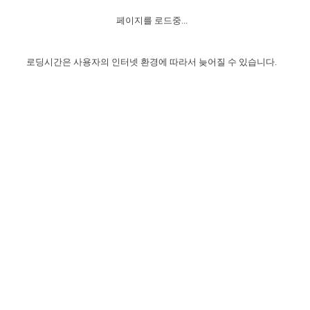
자매 온전하게 하는 훈련
성경중점진리
이른 새벽 마리아처럼
찬송과 누림
▼
이용약관
페이지를 로드중...
아프리카,오세아니아
2024년 전국 봉사자 집회
하나님의 경륜
1년 7차 집회 PSRP 자료실
찬송 앨범
하나님께서 정하신 길
▼
오시는길
전국 봉사자 온전하게 하는 훈련
생명공과
2000년 교회사
로딩시간은 사용자의 인터넷 환경에 따라서 늦어질 수 있습니다.
COPYRIGHT © 2015 BTMK ALL RIGHTS RESERVED
어린이찬송
영상 메시지
서울전시간훈련(FTTS) 수업
진리의 기초
성도들의 간증
악기 연주
목양공과
위트니스 리 영상
교회사 연구
진리의 변호와 확증
찬송 나눔터
이상과 계시
전국 장로 책임형제 훈련
향유를 부은 자매들
영적 생활
활력그룹 실행
전국 전시간 봉사자 훈련
장로 책임형제 진리 연구
복음 창고
성도들의 간증
란 캔거스 형제님 특별영상
전시간 봉사자 진리 연구
찬송 소개
갤러리
신성한 로맨스
다음 세대 연구집
새길 실행
다음 세대, 자료실
독일 연구, 자료실