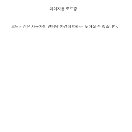
자매 온전하게 하는 훈련
성경중점진리
이른 새벽 마리아처럼
찬송과 누림
▼
이용약관
페이지를 로드중...
아프리카,오세아니아
2024년 전국 봉사자 집회
하나님의 경륜
1년 7차 집회 PSRP 자료실
찬송 앨범
하나님께서 정하신 길
▼
오시는길
전국 봉사자 온전하게 하는 훈련
생명공과
2000년 교회사
로딩시간은 사용자의 인터넷 환경에 따라서 늦어질 수 있습니다.
COPYRIGHT © 2015 BTMK ALL RIGHTS RESERVED
어린이찬송
영상 메시지
서울전시간훈련(FTTS) 수업
진리의 기초
성도들의 간증
악기 연주
목양공과
위트니스 리 영상
교회사 연구
진리의 변호와 확증
찬송 나눔터
이상과 계시
전국 장로 책임형제 훈련
향유를 부은 자매들
영적 생활
활력그룹 실행
전국 전시간 봉사자 훈련
장로 책임형제 진리 연구
복음 창고
성도들의 간증
란 캔거스 형제님 특별영상
전시간 봉사자 진리 연구
찬송 소개
갤러리
신성한 로맨스
다음 세대 연구집
새길 실행
다음 세대, 자료실
독일 연구, 자료실