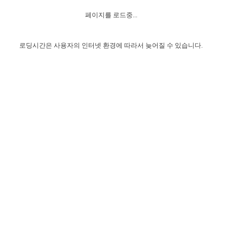
자매 온전하게 하는 훈련
성경중점진리
1년 7차 집회 PSRP 자료실
찬송과 누림
▼
이용약관
페이지를 로드중...
아프리카,오세아니아
2024년 전국 봉사자 집회
하나님의 경륜
이른 새벽 마리아처럼
찬송 앨범
하나님께서 정하신 길
▼
오시는길
전국 봉사자 온전하게 하는 훈련
생명공과
2000년 교회사
로딩시간은 사용자의 인터넷 환경에 따라서 늦어질 수 있습니다.
COPYRIGHT © 2015 BTMK ALL RIGHTS RESERVED
어린이찬송
영상 메시지
서울전시간훈련(FTTS) 수업
진리의 기초
성도들의 간증
악기 연주
목양공과
위트니스 리 영상
교회사 연구
진리의 변호와 확증
찬송 나눔터
이상과 계시
전국 장로 책임형제 훈련
향유를 부은 자매들
영적 생활
활력그룹 실행
전국 전시간 봉사자 훈련
장로 책임형제 진리 연구
복음 창고
성도들의 간증
란 캔거스 형제님 특별영상
전시간 봉사자 진리 연구
찬송 소개
갤러리
신성한 로맨스
다음 세대 연구집
새길 실행
다음 세대, 자료실
독일 연구, 자료실