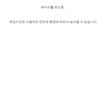
자매 온전하게 하는 훈련
성경중점진리
이른 새벽 마리아처럼
찬송과 누림
▼
이용약관
페이지를 로드중...
아프리카,오세아니아
2024년 전국 봉사자 집회
하나님의 경륜
1년 7차 집회 PSRP 자료실
찬송 앨범
하나님께서 정하신 길
▼
오시는길
전국 봉사자 온전하게 하는 훈련
생명공과
2000년 교회사
로딩시간은 사용자의 인터넷 환경에 따라서 늦어질 수 있습니다.
COPYRIGHT © 2015 BTMK ALL RIGHTS RESERVED
어린이찬송
영상 메시지
서울전시간훈련(FTTS) 수업
진리의 기초
성도들의 간증
악기 연주
목양공과
위트니스 리 영상
교회사 연구
진리의 변호와 확증
찬송 나눔터
이상과 계시
전국 장로 책임형제 훈련
향유를 부은 자매들
영적 생활
활력그룹 실행
전국 전시간 봉사자 훈련
장로 책임형제 진리 연구
복음 창고
성도들의 간증
란 캔거스 형제님 특별영상
전시간 봉사자 진리 연구
찬송 소개
갤러리
신성한 로맨스
다음 세대 연구집
새길 실행
다음 세대, 자료실
독일 연구, 자료실