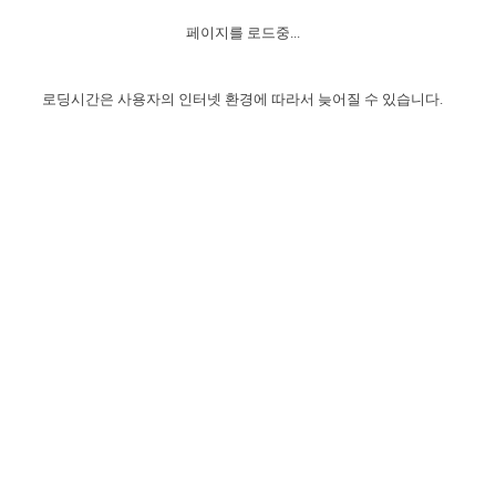
자매 온전하게 하는 훈련
성경중점진리
이른 새벽 마리아처럼
찬송과 누림
▼
이용약관
페이지를 로드중...
아프리카,오세아니아
2024년 전국 봉사자 집회
하나님의 경륜
1년 7차 집회 PSRP 자료실
찬송 앨범
하나님께서 정하신 길
▼
오시는길
전국 봉사자 온전하게 하는 훈련
생명공과
2000년 교회사
로딩시간은 사용자의 인터넷 환경에 따라서 늦어질 수 있습니다.
COPYRIGHT © 2015 BTMK ALL RIGHTS RESERVED
어린이찬송
영상 메시지
서울전시간훈련(FTTS) 수업
진리의 기초
성도들의 간증
악기 연주
목양공과
위트니스 리 영상
교회사 연구
진리의 변호와 확증
찬송 나눔터
이상과 계시
전국 장로 책임형제 훈련
향유를 부은 자매들
영적 생활
활력그룹 실행
전국 전시간 봉사자 훈련
장로 책임형제 진리 연구
복음 창고
성도들의 간증
란 캔거스 형제님 특별영상
전시간 봉사자 진리 연구
찬송 소개
갤러리
신성한 로맨스
다음 세대 연구집
새길 실행
다음 세대, 자료실
독일 연구, 자료실