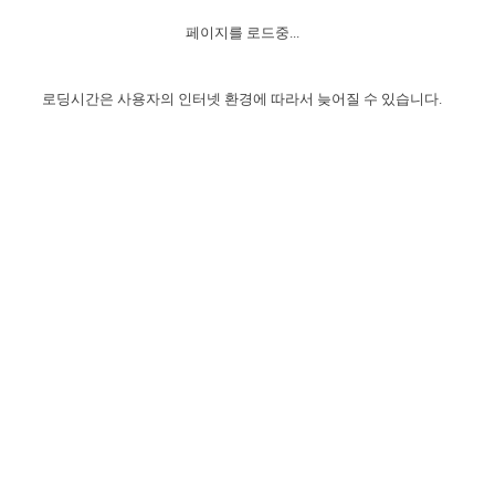
자매 온전하게 하는 훈련
성경중점진리
1년 7차 집회 PSRP 자료실
찬송과 누림
▼
이용약관
페이지를 로드중...
아프리카,오세아니아
2024년 전국 봉사자 집회
하나님의 경륜
이른 새벽 마리아처럼
찬송 앨범
하나님께서 정하신 길
▼
오시는길
전국 봉사자 온전하게 하는 훈련
생명공과
2000년 교회사
로딩시간은 사용자의 인터넷 환경에 따라서 늦어질 수 있습니다.
COPYRIGHT © 2015 BTMK ALL RIGHTS RESERVED
어린이찬송
영상 메시지
서울전시간훈련(FTTS) 수업
진리의 기초
성도들의 간증
악기 연주
목양공과
위트니스 리 영상
교회사 연구
진리의 변호와 확증
찬송 나눔터
이상과 계시
전국 장로 책임형제 훈련
향유를 부은 자매들
영적 생활
활력그룹 실행
전국 전시간 봉사자 훈련
장로 책임형제 진리 연구
복음 창고
성도들의 간증
란 캔거스 형제님 특별영상
전시간 봉사자 진리 연구
찬송 소개
갤러리
신성한 로맨스
다음 세대 연구집
새길 실행
다음 세대, 자료실
독일 연구, 자료실