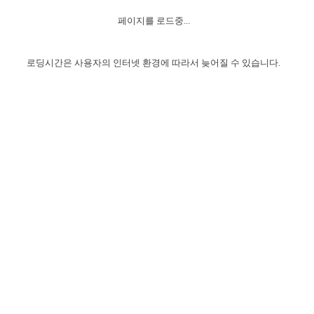
자매 온전하게 하는 훈련
성경중점진리
이른 새벽 마리아처럼
찬송과 누림
▼
이용약관
페이지를 로드중...
아프리카,오세아니아
2024년 전국 봉사자 집회
하나님의 경륜
1년 7차 집회 PSRP 자료실
찬송 앨범
하나님께서 정하신 길
▼
오시는길
전국 봉사자 온전하게 하는 훈련
생명공과
2000년 교회사
로딩시간은 사용자의 인터넷 환경에 따라서 늦어질 수 있습니다.
COPYRIGHT © 2015 BTMK ALL RIGHTS RESERVED
어린이찬송
영상 메시지
서울전시간훈련(FTTS) 수업
진리의 기초
성도들의 간증
악기 연주
목양공과
위트니스 리 영상
교회사 연구
진리의 변호와 확증
찬송 나눔터
이상과 계시
전국 장로 책임형제 훈련
향유를 부은 자매들
영적 생활
활력그룹 실행
전국 전시간 봉사자 훈련
장로 책임형제 진리 연구
복음 창고
성도들의 간증
란 캔거스 형제님 특별영상
전시간 봉사자 진리 연구
찬송 소개
갤러리
신성한 로맨스
다음 세대 연구집
새길 실행
다음 세대, 자료실
독일 연구, 자료실