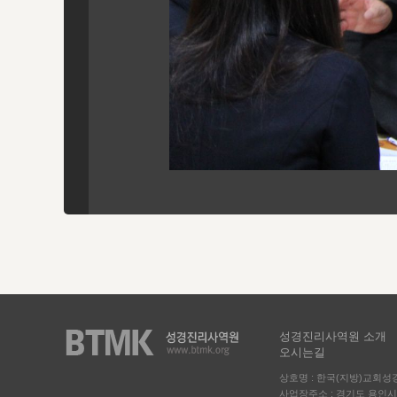
성경진리사역원 소개
오시는길
상호명 : 한국(지방)교회
사업장주소 : 경기도 용인시 