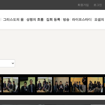
회원가입
로그인
개
그리스도의 몸
성령의 흐름
집회 등록
방송
라이프스타디
요셉의