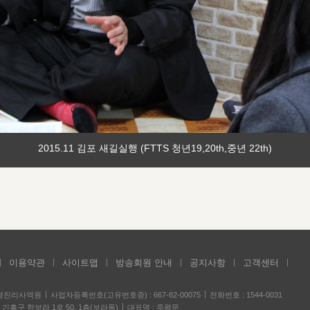
2015.11 김포 새길실행 (FTTS 청년19,20th,중년 22th)
이용약관
사이트맵
방송회원 안내
공지사항
고객센터
성경진리사역원
사업자등록번호(고유번호증) : 667-82-00075
전화번호 : 1544-0031
기흥구 한보라 1로 50, 1층(보라동)
대표명 : 주평문