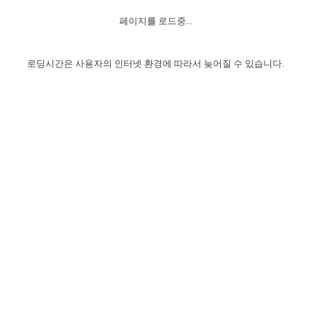
자매 온전하게 하는 훈련
성경중점진리
1년 7차 집회 PSRP 자료실
찬송과 누림
▼
이용약관
페이지를 로드중...
아프리카,오세아니아
2024년 전국 봉사자 집회
하나님의 경륜
이른 새벽 마리아처럼
찬송 앨범
하나님께서 정하신 길
▼
오시는길
전국 봉사자 온전하게 하는 훈련
생명공과
2000년 교회사
로딩시간은 사용자의 인터넷 환경에 따라서 늦어질 수 있습니다.
COPYRIGHT © 2015 BTMK ALL RIGHTS RESERVED
어린이찬송
영상 메시지
서울전시간훈련(FTTS) 수업
진리의 기초
성도들의 간증
악기 연주
목양공과
위트니스 리 영상
교회사 연구
진리의 변호와 확증
찬송 나눔터
이상과 계시
전국 장로 책임형제 훈련
향유를 부은 자매들
영적 생활
활력그룹 실행
전국 전시간 봉사자 훈련
장로 책임형제 진리 연구
복음 창고
성도들의 간증
란 캔거스 형제님 특별영상
전시간 봉사자 진리 연구
찬송 소개
갤러리
신성한 로맨스
다음 세대 연구집
새길 실행
다음 세대, 자료실
독일 연구, 자료실