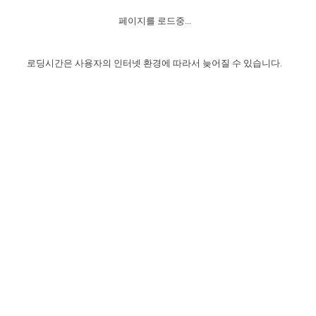
자매 온전하게 하는 훈련
성경중점진리
이른 새벽 마리아처럼
찬송과 누림
▼
이용약관
페이지를 로드중...
아프리카,오세아니아
2024년 전국 봉사자 집회
하나님의 경륜
1년 7차 집회 PSRP 자료실
찬송 앨범
하나님께서 정하신 길
▼
오시는길
전국 봉사자 온전하게 하는 훈련
생명공과
2000년 교회사
로딩시간은 사용자의 인터넷 환경에 따라서 늦어질 수 있습니다.
COPYRIGHT © 2015 BTMK ALL RIGHTS RESERVED
어린이찬송
영상 메시지
서울전시간훈련(FTTS) 수업
진리의 기초
성도들의 간증
악기 연주
목양공과
위트니스 리 영상
교회사 연구
진리의 변호와 확증
찬송 나눔터
이상과 계시
전국 장로 책임형제 훈련
향유를 부은 자매들
영적 생활
활력그룹 실행
전국 전시간 봉사자 훈련
장로 책임형제 진리 연구
복음 창고
성도들의 간증
란 캔거스 형제님 특별영상
전시간 봉사자 진리 연구
찬송 소개
갤러리
신성한 로맨스
다음 세대 연구집
새길 실행
다음 세대, 자료실
독일 연구, 자료실