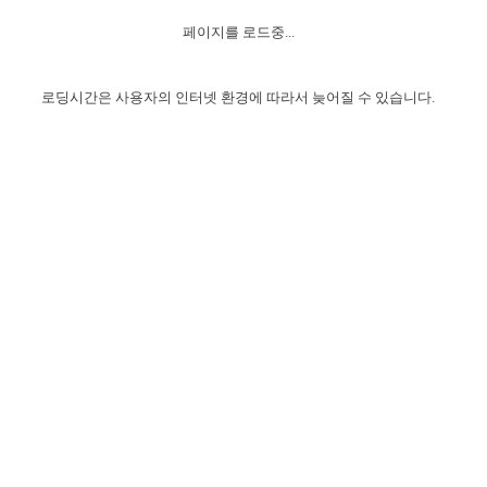
자매 온전하게 하는 훈련
성경중점진리
이른 새벽 마리아처럼
찬송과 누림
▼
이용약관
페이지를 로드중...
아프리카,오세아니아
2024년 전국 봉사자 집회
하나님의 경륜
1년 7차 집회 PSRP 자료실
찬송 앨범
하나님께서 정하신 길
▼
오시는길
전국 봉사자 온전하게 하는 훈련
생명공과
2000년 교회사
로딩시간은 사용자의 인터넷 환경에 따라서 늦어질 수 있습니다.
COPYRIGHT © 2015 BTMK ALL RIGHTS RESERVED
어린이찬송
영상 메시지
서울전시간훈련(FTTS) 수업
진리의 기초
성도들의 간증
악기 연주
목양공과
위트니스 리 영상
교회사 연구
진리의 변호와 확증
찬송 나눔터
이상과 계시
전국 장로 책임형제 훈련
향유를 부은 자매들
영적 생활
활력그룹 실행
전국 전시간 봉사자 훈련
장로 책임형제 진리 연구
복음 창고
성도들의 간증
란 캔거스 형제님 특별영상
전시간 봉사자 진리 연구
찬송 소개
갤러리
신성한 로맨스
다음 세대 연구집
새길 실행
다음 세대, 자료실
독일 연구, 자료실