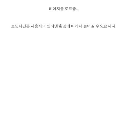
자매 온전하게 하는 훈련
성경중점진리
이른 새벽 마리아처럼
찬송과 누림
▼
이용약관
페이지를 로드중...
아프리카,오세아니아
2024년 전국 봉사자 집회
하나님의 경륜
1년 7차 집회 PSRP 자료실
찬송 앨범
하나님께서 정하신 길
▼
오시는길
전국 봉사자 온전하게 하는 훈련
생명공과
2000년 교회사
로딩시간은 사용자의 인터넷 환경에 따라서 늦어질 수 있습니다.
COPYRIGHT © 2015 BTMK ALL RIGHTS RESERVED
어린이찬송
영상 메시지
서울전시간훈련(FTTS) 수업
진리의 기초
성도들의 간증
악기 연주
목양공과
위트니스 리 영상
교회사 연구
진리의 변호와 확증
찬송 나눔터
이상과 계시
전국 장로 책임형제 훈련
향유를 부은 자매들
영적 생활
활력그룹 실행
전국 전시간 봉사자 훈련
장로 책임형제 진리 연구
복음 창고
성도들의 간증
란 캔거스 형제님 특별영상
전시간 봉사자 진리 연구
찬송 소개
갤러리
신성한 로맨스
다음 세대 연구집
새길 실행
다음 세대, 자료실
독일 연구, 자료실