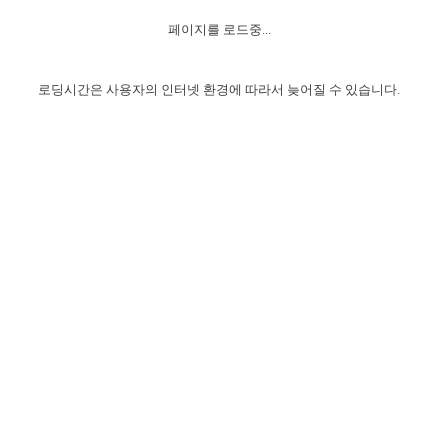
자매 온전하게 하는 훈련
성경중점진리
이른 새벽 마리아처럼
찬송과 누림
▼
이용약관
페이지를 로드중...
아프리카,오세아니아
2024년 전국 봉사자 집회
하나님의 경륜
1년 7차 집회 PSRP 자료실
찬송 앨범
하나님께서 정하신 길
▼
오시는길
전국 봉사자 온전하게 하는 훈련
생명공과
2000년 교회사
로딩시간은 사용자의 인터넷 환경에 따라서 늦어질 수 있습니다.
COPYRIGHT © 2015 BTMK ALL RIGHTS RESERVED
어린이찬송
영상 메시지
서울전시간훈련(FTTS) 수업
진리의 기초
성도들의 간증
악기 연주
목양공과
위트니스 리 영상
교회사 연구
진리의 변호와 확증
찬송 나눔터
이상과 계시
전국 장로 책임형제 훈련
향유를 부은 자매들
영적 생활
활력그룹 실행
전국 전시간 봉사자 훈련
장로 책임형제 진리 연구
복음 창고
성도들의 간증
란 캔거스 형제님 특별영상
전시간 봉사자 진리 연구
찬송 소개
갤러리
신성한 로맨스
다음 세대 연구집
새길 실행
다음 세대, 자료실
독일 연구, 자료실