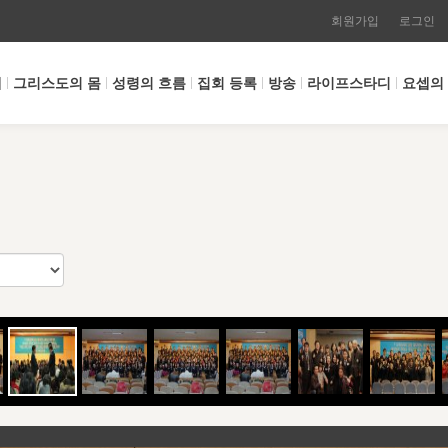
회원가입
로그인
개
그리스도의 몸
성령의 흐름
집회 등록
방송
라이프스타디
요셉의