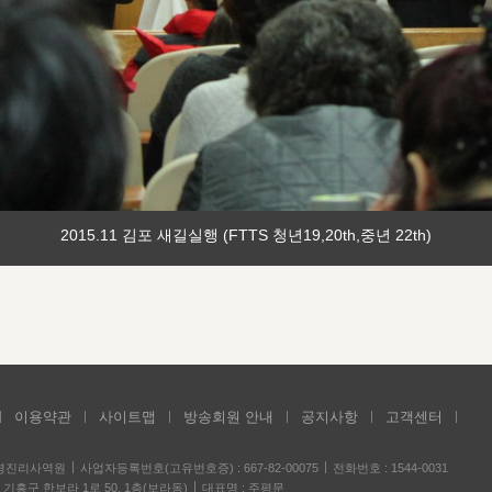
2015.11 김포 새길실행 (FTTS 청년19,20th,중년 22th)
이용약관
사이트맵
방송회원 안내
공지사항
고객센터
성경진리사역원
사업자등록번호(고유번호증) : 667-82-00075
전화번호 : 1544-0031
기흥구 한보라 1로 50, 1층(보라동)
대표명 : 주평문