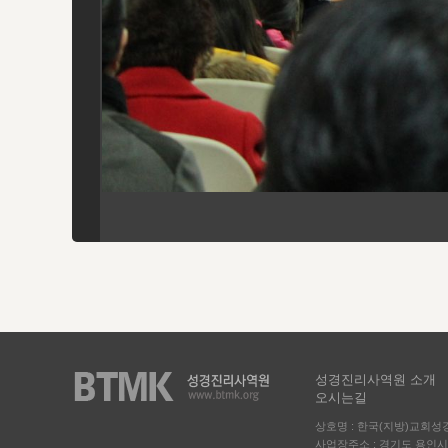
성경진리사역원 소개
오시는길
상호명 : 한국(지방)교회
사업장주소 : 경기도 용인시 