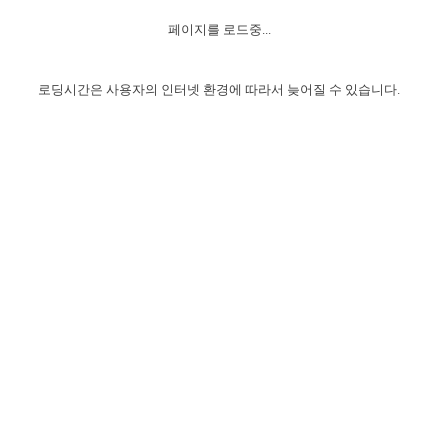
자매 온전하게 하는 훈련
성경중점진리
1년 7차 집회 PSRP 자료실
찬송과 누림
▼
이용약관
페이지를 로드중...
아프리카,오세아니아
2024년 전국 봉사자 집회
하나님의 경륜
이른 새벽 마리아처럼
찬송 앨범
하나님께서 정하신 길
▼
오시는길
전국 봉사자 온전하게 하는 훈련
생명공과
2000년 교회사
로딩시간은 사용자의 인터넷 환경에 따라서 늦어질 수 있습니다.
COPYRIGHT © 2015 BTMK ALL RIGHTS RESERVED
어린이찬송
영상 메시지
서울전시간훈련(FTTS) 수업
진리의 기초
성도들의 간증
악기 연주
목양공과
위트니스 리 영상
교회사 연구
진리의 변호와 확증
찬송 나눔터
이상과 계시
전국 장로 책임형제 훈련
향유를 부은 자매들
영적 생활
활력그룹 실행
전국 전시간 봉사자 훈련
장로 책임형제 진리 연구
복음 창고
성도들의 간증
란 캔거스 형제님 특별영상
전시간 봉사자 진리 연구
찬송 소개
갤러리
신성한 로맨스
다음 세대 연구집
새길 실행
다음 세대, 자료실
독일 연구, 자료실