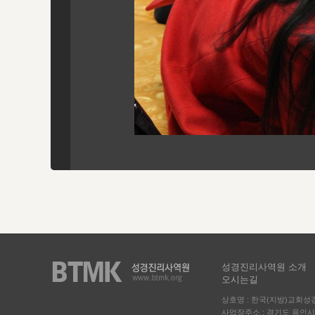
성경진리사역원 소개
오시는길
상호명 : 한국(지방)교회
사업장주소 : 경기도 용인시 