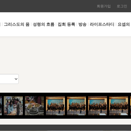
회원가입
로그인
개
그리스도의 몸
성령의 흐름
집회 등록
방송
라이프스타디
요셉의