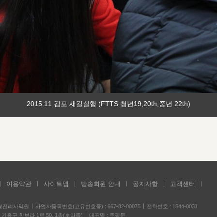
2015.11 김포 새길실행 (FTTS 청년19,20th,중년 22th)
이용약관
사이트맵
방송회원 안내
공지사항
고객센터
성경진리사역원
사업자등록번호(고유번호증) : 667-82-00075
전화번호 : 1544-0031
기흥구 한보라 1로 50, 1층(보라동)
대표명 : 주평문