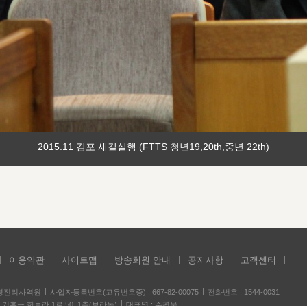
2015.11 김포 새길실행 (FTTS 청년19,20th,중년 22th)
이용약관
사이트맵
방송회원 안내
공지사항
고객센터
성경진리사역원
사업자등록번호(고유번호증) : 667-82-00075
전화번호 : 1544-0031
기흥구 한보라 1로 50, 1층(보라동)
대표명 : 주평문