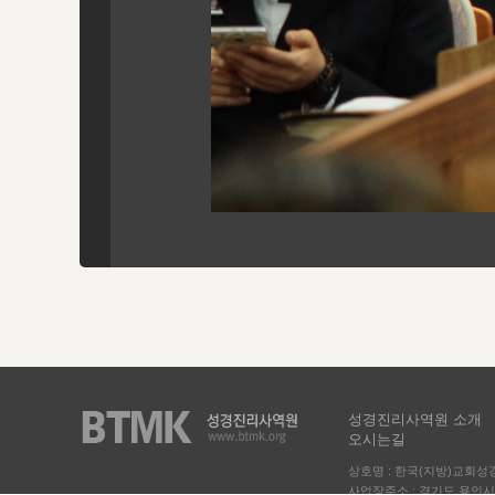
성경진리사역원 소개
오시는길
상호명 : 한국(지방)교회
사업장주소 : 경기도 용인시 