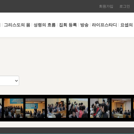
회원가입
로그인
개
그리스도의 몸
성령의 흐름
집회 등록
방송
라이프스타디
요셉의