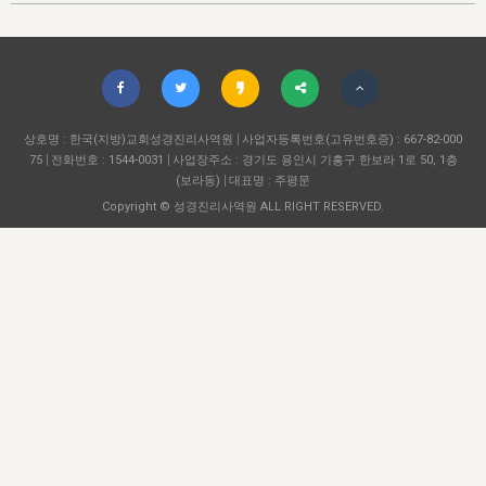
자매 온전하게 하는 훈련
성경중점진리
이른 새벽 마리아처럼
찬송과 누림
▼
이용약관
아프리카,오세아니아
2024년 전국 봉사자 집회
하나님의 경륜
1년 7차 집회 PSRP 자료실
찬송 앨범
하나님께서 정하신 길
▼
오시는길
전국 봉사자 온전하게 하는 훈련
생명공과
2000년 교회사
COPYRIGHT © 2015 BTMK ALL RIGHTS RESERVED
어린이찬송
영상 메시지
서울전시간훈련(FTTS) 수업
진리의 기초
상호명 : 한국(지방)교회성경진리사역원
성도들의 간증
사업자등록번호(고유번호증) : 667-82-000
악기 연주
목양공과
75
전화번호 : 1544-0031
사업장주소 : 경기도 용인시 기흥구 한보라 1로 50, 1층
위트니스 리 영상
교회사 연구
(보라동)
대표명 : 주평문
진리의 변호와 확증
찬송 나눔터
이상과 계시
Copyright © 성경진리사역원 ALL RIGHT RESERVED.
전국 장로 책임형제 훈련
향유를 부은 자매들
영적 생활
활력그룹 실행
전국 전시간 봉사자 훈련
장로 책임형제 진리 연구
복음 창고
성도들의 간증
란 캔거스 형제님 특별영상
전시간 봉사자 진리 연구
찬송 소개
갤러리
신성한 로맨스
다음 세대 연구집
새길 실행
다음 세대, 자료실
독일 연구, 자료실