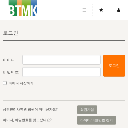
사이트맵
좌우로 스크롤하시면 더 많은 메뉴를 보실 수 있습니다.
로그인
소개
로그인
▼
주님의 회복
그리스도의 몸
회원가입
▼
워치만 니와 위트니스 리
사역
성령의 흐름
▼
소개
그리스도의 몸
성령의 흐름
아이디
로그인
고객센터
▼
한국에서의 주님의 회복의 역사
일
한국
집회 안내
▼
비밀번호
공지사항
우리의 신앙
교회
북한
방송
▼
아이디 저장하기
진리토론
자주묻는질문
외부의 평가
아시아
전국 전성도 온전하게 하는 훈련
라이프스타디
▼
사랑나눔
1:1문의
성경진리사역원
유럽
2026년 제임스 리 특별교통
방송
요셉의 창고
▼
성경진리사역원 회원이 아니신가요?
회원가입
자료실
이벤트
북미
전국 특별집회
읽기
두란노 학원
그리스도의 편지
▼
아이디, 비밀번호를 잊으셨나요?
아이디/비밀번호 찾기
확증과 비평
방송회원 기부안내
중남미