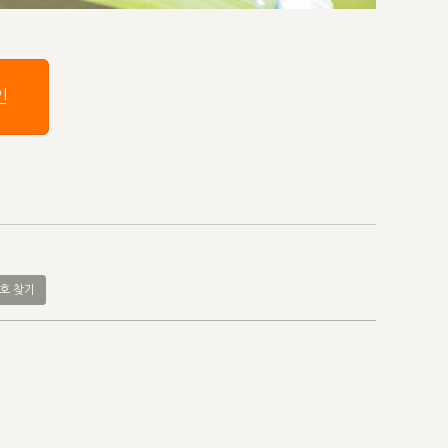
인
호 찾기