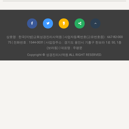
자매 온전하게 하는 훈련
성경중점진리
이른 새벽 마리아처럼
찬송과 누림
▼
이용약관
아프리카,오세아니아
2024년 전국 봉사자 집회
하나님의 경륜
1년 7차 집회 PSRP 자료실
찬송 앨범
하나님께서 정하신 길
▼
오시는길
전국 봉사자 온전하게 하는 훈련
생명공과
2000년 교회사
COPYRIGHT © 2015 BTMK ALL RIGHTS RESERVED
어린이찬송
영상 메시지
서울전시간훈련(FTTS) 수업
진리의 기초
상호명 : 한국(지방)교회성경진리사역원
성도들의 간증
사업자등록번호(고유번호증) : 667-82-000
악기 연주
목양공과
75
전화번호 : 1544-0031
사업장주소 : 경기도 용인시 기흥구 한보라 1로 50, 1층
위트니스 리 영상
교회사 연구
(보라동)
대표명 : 주평문
진리의 변호와 확증
찬송 나눔터
이상과 계시
Copyright © 성경진리사역원 ALL RIGHT RESERVED.
전국 장로 책임형제 훈련
향유를 부은 자매들
영적 생활
활력그룹 실행
전국 전시간 봉사자 훈련
장로 책임형제 진리 연구
복음 창고
성도들의 간증
란 캔거스 형제님 특별영상
전시간 봉사자 진리 연구
찬송 소개
갤러리
신성한 로맨스
다음 세대 연구집
새길 실행
다음 세대, 자료실
독일 연구, 자료실