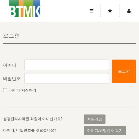
사이트맵
좌우로 스크롤하시면 더 많은 메뉴를 보실 수 있습니다.
로그인
소개
로그인
▼
주님의 회복
그리스도의 몸
회원가입
▼
워치만 니와 위트니스 리
사역
성령의 흐름
▼
소개
그리스도의 몸
성령의 흐름
아이디
로그인
고객센터
▼
한국에서의 주님의 회복의 역사
일
한국
집회 안내
▼
비밀번호
공지사항
우리의 신앙
교회
북한
방송
▼
아이디 저장하기
진리토론
자주묻는질문
외부의 평가
아시아
전국 전성도 온전하게 하는 훈련
라이프스타디
▼
사랑나눔
1:1문의
성경진리사역원
유럽
2026년 제임스 리 특별교통
방송
요셉의 창고
▼
성경진리사역원 회원이 아니신가요?
회원가입
자료실
이벤트
북미
전국 특별집회
읽기
두란노 학원
그리스도의 편지
▼
아이디, 비밀번호를 잊으셨나요?
아이디/비밀번호 찾기
확증과 비평
방송회원 기부안내
중남미