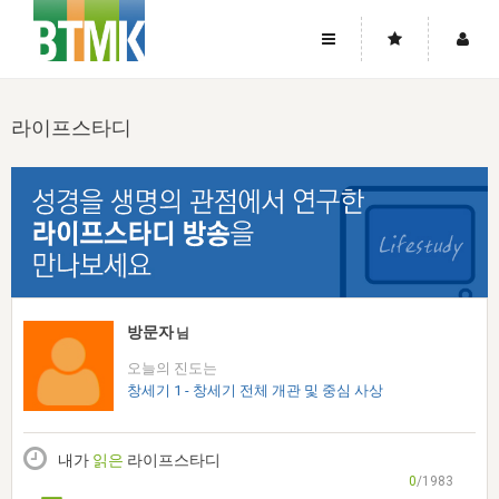
사이트맵
좌우로 스크롤하시면 더 많은 메뉴를 보실 수 있습니다.
라이프스타디
소개
로그인
▼
주님의 회복
그리스도의 몸
회원가입
▼
워치만 니와 위트니스 리
사역
성령의 흐름
▼
소개
그리스도의 몸
성령의 흐름
고객센터
▼
한국에서의 주님의 회복의 역사
일
한국
집회 안내
▼
공지사항
우리의 신앙
교회
북한
방송
▼
방문자
님
진리토론
자주묻는질문
외부의 평가
아시아
오늘의 진도는
전국 전성도 온전하게 하는 훈련
라이프스타디
▼
사랑나눔
창세기 1 - 창세기 전체 개관 및 중심 사상
1:1문의
성경진리사역원
유럽
2026년 제임스 리 특별교통
방송
요셉의 창고
▼
자료실
이벤트
북미
전국 특별집회
내가
읽은
라이프스타디
읽기
두란노 학원
그리스도의 편지
▼
확증과 비평
0
/1983
방송회원 기부안내
중남미