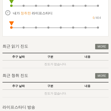
자매 온전하게 하는 훈련
성경중점진리
1년 7차 집회 PSRP 자료실
찬송과 누림
▼
이용약관
아프리카,오세아니아
2024년 전국 봉사자 집회
하나님의 경륜
이른 새벽 마리아처럼
찬송 앨범
하나님께서 정하신 길
▼
내가
청취한
라이프스타디
오시는길
0
/404
전국 봉사자 온전하게 하는 훈련
생명공과
2000년 교회사
COPYRIGHT © 2015 BTMK ALL RIGHTS RESERVED
어린이찬송
영상 메시지
서울전시간훈련(FTTS) 수업
진리의 기초
성도들의 간증
악기 연주
목양공과
위트니스 리 영상
교회사 연구
진리의 변호와 확증
찬송 나눔터
이상과 계시
최근 읽기 진도
MORE
전국 장로 책임형제 훈련
향유를 부은 자매들
영적 생활
활력그룹 실행
추구 날짜
구분
내용
전국 전시간 봉사자 훈련
장로 책임형제 진리 연구
복음 창고
성도들의 간증
진도가 없습니다.
란 캔거스 형제님 특별영상
전시간 봉사자 진리 연구
찬송 소개
갤러리
최근 청취 진도
MORE
신성한 로맨스
다음 세대 연구집
새길 실행
추구 날짜
구분
내용
다음 세대, 자료실
진도가 없습니다.
독일 연구, 자료실
라이프스타디 방송