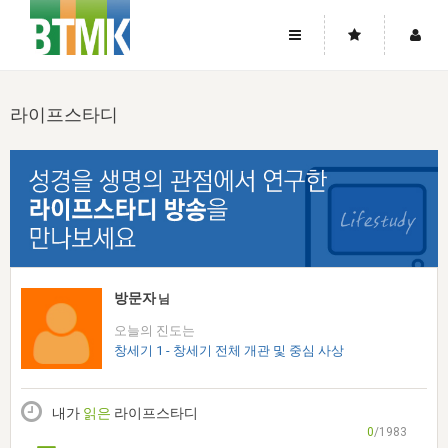
사이트맵
좌우로 스크롤하시면 더 많은 메뉴를 보실 수 있습니다.
라이프스타디
소개
로그인
▼
주님의 회복
그리스도의 몸
회원가입
▼
워치만 니와 위트니스 리
사역
성령의 흐름
▼
소개
그리스도의 몸
성령의 흐름
고객센터
▼
한국에서의 주님의 회복의 역사
일
한국
집회 안내
▼
공지사항
우리의 신앙
교회
북한
방송
▼
방문자
님
진리토론
자주묻는질문
외부의 평가
아시아
오늘의 진도는
전국 전성도 온전하게 하는 훈련
라이프스타디
▼
사랑나눔
창세기 1 - 창세기 전체 개관 및 중심 사상
1:1문의
성경진리사역원
유럽
2026년 제임스 리 특별교통
방송
요셉의 창고
▼
자료실
이벤트
북미
전국 특별집회
내가
읽은
라이프스타디
읽기
두란노 학원
그리스도의 편지
▼
확증과 비평
0
/1983
방송회원 기부안내
중남미