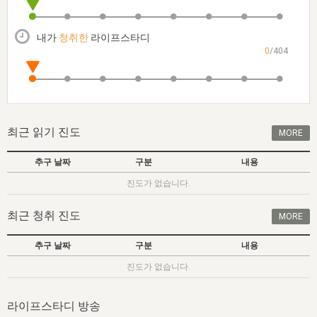
자매 온전하게 하는 훈련
성경중점진리
1년 7차 집회 PSRP 자료실
찬송과 누림
▼
이용약관
아프리카,오세아니아
2024년 전국 봉사자 집회
하나님의 경륜
이른 새벽 마리아처럼
찬송 앨범
하나님께서 정하신 길
▼
내가
청취한
라이프스타디
오시는길
0
/404
전국 봉사자 온전하게 하는 훈련
생명공과
2000년 교회사
COPYRIGHT © 2015 BTMK ALL RIGHTS RESERVED
어린이찬송
영상 메시지
서울전시간훈련(FTTS) 수업
진리의 기초
성도들의 간증
악기 연주
목양공과
위트니스 리 영상
교회사 연구
진리의 변호와 확증
찬송 나눔터
이상과 계시
최근 읽기 진도
MORE
전국 장로 책임형제 훈련
향유를 부은 자매들
영적 생활
활력그룹 실행
추구 날짜
구분
내용
전국 전시간 봉사자 훈련
장로 책임형제 진리 연구
복음 창고
성도들의 간증
진도가 없습니다.
란 캔거스 형제님 특별영상
전시간 봉사자 진리 연구
찬송 소개
갤러리
최근 청취 진도
MORE
신성한 로맨스
다음 세대 연구집
새길 실행
추구 날짜
구분
내용
다음 세대, 자료실
진도가 없습니다.
독일 연구, 자료실
라이프스타디 방송