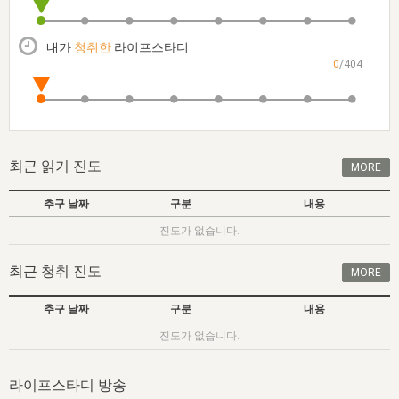
자매 온전하게 하는 훈련
성경중점진리
1년 7차 집회 PSRP 자료실
찬송과 누림
▼
이용약관
아프리카,오세아니아
2024년 전국 봉사자 집회
하나님의 경륜
이른 새벽 마리아처럼
찬송 앨범
하나님께서 정하신 길
▼
내가
청취한
라이프스타디
오시는길
0
/404
전국 봉사자 온전하게 하는 훈련
생명공과
2000년 교회사
COPYRIGHT © 2015 BTMK ALL RIGHTS RESERVED
어린이찬송
영상 메시지
서울전시간훈련(FTTS) 수업
진리의 기초
성도들의 간증
악기 연주
목양공과
위트니스 리 영상
교회사 연구
진리의 변호와 확증
찬송 나눔터
이상과 계시
최근 읽기 진도
MORE
전국 장로 책임형제 훈련
향유를 부은 자매들
영적 생활
활력그룹 실행
추구 날짜
구분
내용
전국 전시간 봉사자 훈련
장로 책임형제 진리 연구
복음 창고
성도들의 간증
진도가 없습니다.
란 캔거스 형제님 특별영상
전시간 봉사자 진리 연구
찬송 소개
갤러리
최근 청취 진도
MORE
신성한 로맨스
다음 세대 연구집
새길 실행
추구 날짜
구분
내용
다음 세대, 자료실
진도가 없습니다.
독일 연구, 자료실
라이프스타디 방송