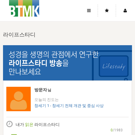
사이트맵
좌우로 스크롤하시면 더 많은 메뉴를 보실 수 있습니다.
라이프스타디
소개
로그인
▼
주님의 회복
그리스도의 몸
회원가입
▼
워치만 니와 위트니스 리
사역
성령의 흐름
▼
소개
그리스도의 몸
성령의 흐름
고객센터
▼
한국에서의 주님의 회복의 역사
일
한국
집회 안내
▼
공지사항
우리의 신앙
교회
북한
방송
▼
방문자
님
진리토론
자주묻는질문
외부의 평가
아시아
오늘의 진도는
전국 전성도 온전하게 하는 훈련
라이프스타디
▼
사랑나눔
창세기 1 - 창세기 전체 개관 및 중심 사상
1:1문의
성경진리사역원
유럽
2026년 제임스 리 특별교통
방송
요셉의 창고
▼
자료실
이벤트
북미
전국 특별집회
내가
읽은
라이프스타디
읽기
두란노 학원
그리스도의 편지
▼
확증과 비평
0
/1983
방송회원 기부안내
중남미