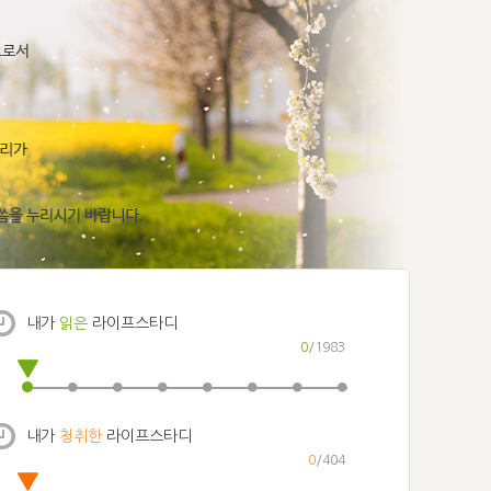
내가
읽은
라이프스타디
0
/1983
내가
청취한
라이프스타디
0
/404