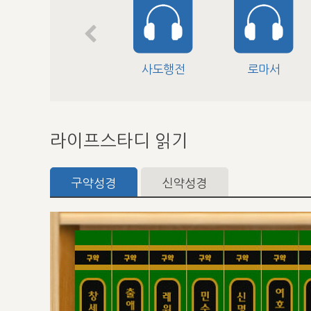
사도행전
로마서
라이프스타디 읽기
구약성경
신약성경