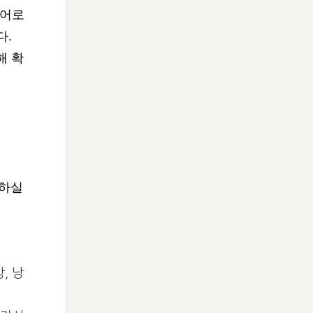
국어로
다.
해 확
하실
, 낭