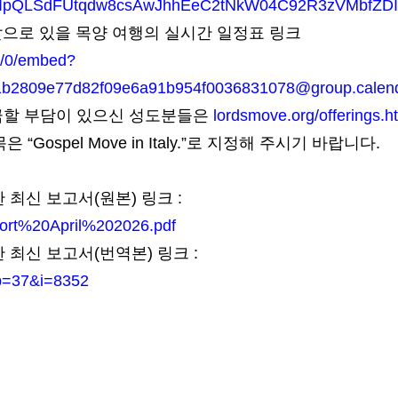
e/1FAIpQLSdFUtqdw8csAwJhhEeC2tNkW04C92R3zVMbfZ
앞으로 있을 목양 여행의 실시간 일정표 링크
/u/0/embed?
1b2809e77d82f09e6a91b954f0036831078@group.calen
헌금할 부담이 있으신 성도분들은
lordsmove.org/offerings.h
Gospel Move in Italy.”로 지정해 주시기 바랍니다.
최신 보고서(원본) 링크 :
eport%20April%202026.pdf
최신 보고서(번역본) 링크 :
b=37&i=8352