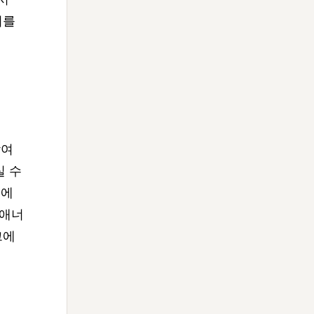
기를
참여
 수
에
 애너
크에