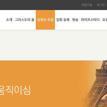
회원가입
로그인
소개
그리스도의 몸
성령의 흐름
집회 등록
방송
라이프스타디
요